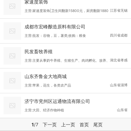
家速度装饰
料等产品的进出口业务。
江苏省无锡
主营:家速度装饰|卫生间翻新15800元，厨房翻新1880
0元——咨询：400-8315-158
成都市宏峰酿造原料有限公司
四川省成都
主营:批发：谷物，豆，薯类;收购：粮食
民发畜牧养殖
湖北省孝感
主营:主要从事奶牛养殖、生猪生产、肉鸡孵化、放养、
回收、销售一条龙经 营业务。
山东齐鲁金大地商城
山东省淄博
主营:苹果，花生，各类农产品
济宁市兖州区运通物流有限公司
山东省
主营:大田、经济作物种植
1
/7
下一页
上一页
首页
尾页