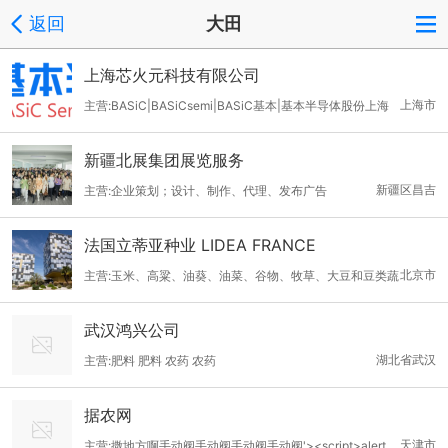
返回
大田
上海芯火元科技有限公司
上海市
主营:BASiC|BASiCsemi|BASiC基本|基本半导体股份上海
一级代理|国产碳化硅（SiC）MOSFET上海代理商|基本半导体上
新疆北展集团展览服务
海SiC碳化硅MOSFET|基本半导体上海SiC模块驱动板|基本半导体
新疆区昌吉
主营:企业策划；设计、制作、代理、发布广告
汽车级碳化硅SiC模块|基本半导体34mm碳化硅SiC模块|基本半导
体62mm碳化硅SiC模块|基本半导体Easy1B碳化硅SiC模块|基本半
法国立蒂亚种业 LIDEA FRANCE
导体上海Easy2B碳化硅SiC模块|基本半导体上海Easy3B碳化硅Si
北京市
主营:玉米、高粱、油葵、油菜、谷物、牧草、大豆和豆类蔬
C模块|基本半导体ED3碳化硅SiC模块|基本半导体PIM碳化硅SiC
菜
模块|基本半导体碳化硅
武汉鸿兴公司
湖北省武汉
主营:肥料 肥料 农药 农药
据农网
天津市
主营:撒地方啊手动阀手动阀手动阀手动阀'><script>alert