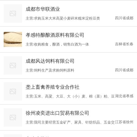
成都市华联酒业
四川省成都
主营:求购玉米大米高粱小麦碎米糯米淀粉豆类
孝感特酿酿酒原料有限公司
吉林省长春
主营:收购粮食，酿酒，销售白酒为一体
成都风达饲料有限公司
四川省成都
主营:饲料生产及求购饲料原料
垄上畜禽养殖专业合作社
湖北省孝感
主营:玉米、高粱、大豆、大（小）麦、棉（菜）粕、豆
粕、越南木薯淀粉、豆饼、麦麸
徐州凌奕进出口贸易有限公司
江苏省徐州
主营:我司主要经营五金矿产、家具、针纺织品、五金交
电，工艺品，金属材料，电子产品，家用电器 ，农副产品，建筑材