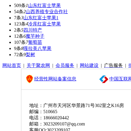
509条
1
山东红富士苹果
54条
2
山西养殖专业合作社
7条
3
山东红富士苹果1
123条
4
冷库红富士苹果
2条
5
四川特产
12条
6
魔芋种子
107条
7
葡萄苗
9条
8
嘎拉美八苹果
72条
9
梨树
网站首页
|
关于聚农网
|
会员服务
|
网站建设
|
广告服务
|
经营性网站备案信息
中国互联
地址：广州市天河区华景路71号302室之K16房
邮编：510665
电话：18666020442
邮箱：3023209107@qq.com
客服QQ:3023209107