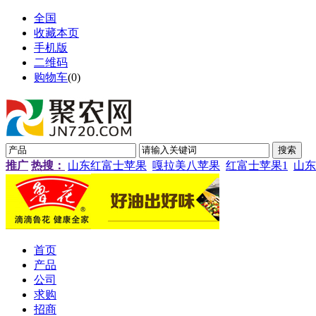
全国
收藏本页
手机版
二维码
购物车
(
0
)
推广
热搜：
山东红富士苹果
嘎拉美八苹果
红富士苹果1
山东
首页
产品
公司
求购
招商