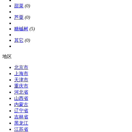
甜菜
(0)
芦粟
(0)
糖槭树
(5)
其它
(0)
地区
北京市
上海市
天津市
重庆市
河北省
山西省
内蒙古
辽宁省
吉林省
黑龙江
江苏省