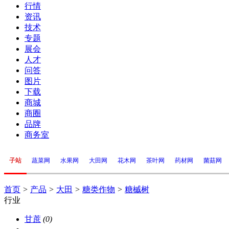
行情
资讯
技术
专题
展会
人才
问答
图片
下载
商城
商圈
品牌
商务室
子站
蔬菜网
水果网
大田网
花木网
茶叶网
药材网
菌菇网
首页
>
产品
>
大田
>
糖类作物
>
糖槭树
行业
甘蔗
(0)